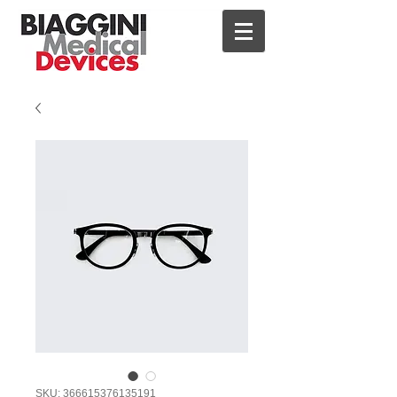
SKU: 366615376135191